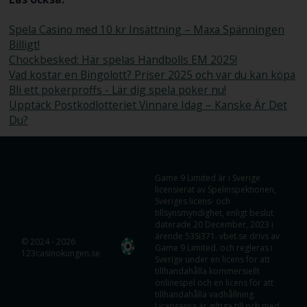
Spela Casino med 10 kr Insättning – Maxa Spänningen
Billigt!
Chockbesked: Här spelas Handbolls EM 2025!
Vad kostar en Bingolott? Priser 2025 och var du kan köpa
Bli ett pokerproffs - Lär dig spela poker nu!
Upptäck Postkodlotteriet Vinnare Idag – Kanske Är Det
Du?
Game 9 Limited är i Sverige
licensierat av Spelinspektionen,
Sveriges licens- och
tillsynsmyndighet, enligt beslut
daterade 20 December, 2023 i
ärende 53Si371. vbet.se drivs av
© 2024 - 2026
Game 9 Limited. och regleras i
123casinokungen.se
Sverige under en licens för att
tillhandahålla kommersiellt
onlinespel och en licens för att
tillhandahålla vadhållning.
Licenserna är giltiga till och med