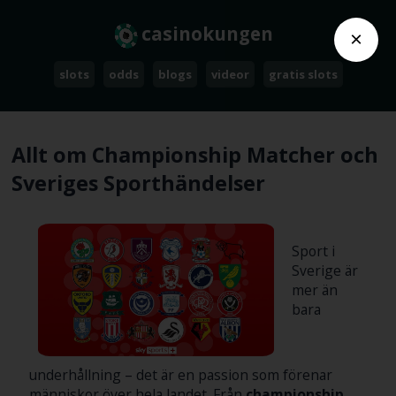
casinokungen
×
slots
odds
blogs
videor
gratis slots
Allt om Championship Matcher och
Sveriges Sporthändelser
Sport i
Sverige är
mer än
bara
underhållning – det är en passion som förenar
människor över hela landet. Från
championship