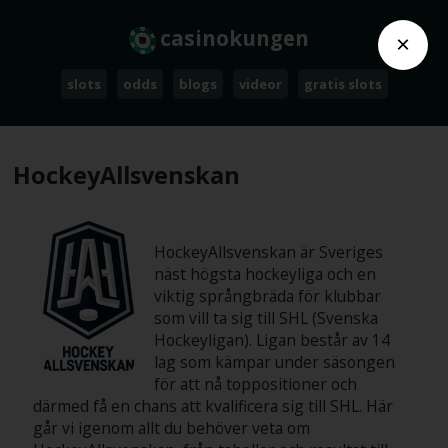
casinokungen
×
slots
odds
blogs
videor
gratis slots
HockeyAllsvenskan
HockeyAllsvenskan är Sveriges
näst högsta hockeyliga och en
viktig språngbräda för klubbar
som vill ta sig till SHL (Svenska
Hockeyligan). Ligan består av 14
lag som kämpar under säsongen
för att nå toppositioner och
därmed få en chans att kvalificera sig till SHL. Här
går vi igenom allt du behöver veta om