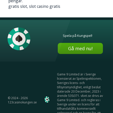
pengar.
gratis slot, slot casino gratis
Spela på Kungspel!
Gå med nu!
Game 9 Limited är i Sverige
licensierat av Spelinspektionen,
Sveriges licens- och
tillsynsmyndighet, enligt beslut
daterade 20 December, 2023 i
ärende 53Si371. vbet.se drivs av
© 2024 - 2026
Game 9 Limited. och regleras i
123casinokungen.se
Sverige under en licens för att
tillhandahålla kommersiellt
onlinespel och en licens för att