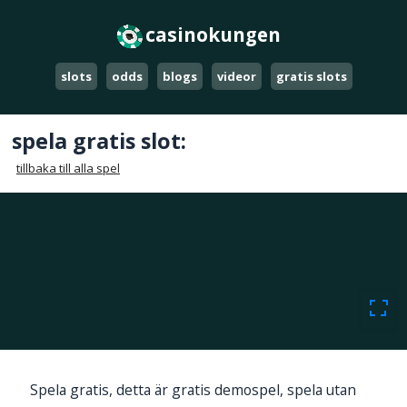
casinokungen
slots
odds
blogs
videor
gratis slots
spela gratis slot:
tillbaka till alla spel
Spela gratis, detta är gratis demospel, spela utan